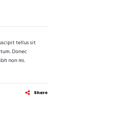
cipit tellus sit
entum. Donec
nibh non mi.
Share