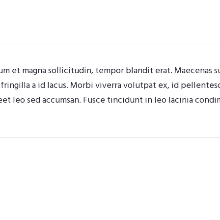
um et magna sollicitudin, tempor blandit erat. Maecenas sus
ringilla a id lacus. Morbi viverra volutpat ex, id pellentes
reet leo sed accumsan. Fusce tincidunt in leo lacinia cond