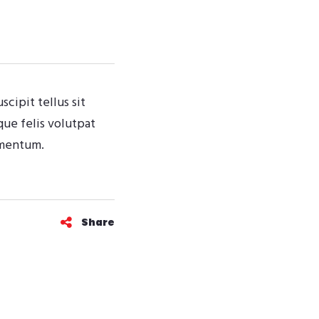
cipit tellus sit
que felis volutpat
imentum.
Share