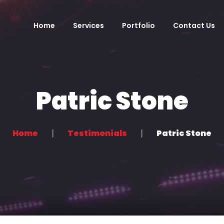
Home
Services
Portfolio
Contact Us
Patric Stone
Home
Testimonials
Patric Stone