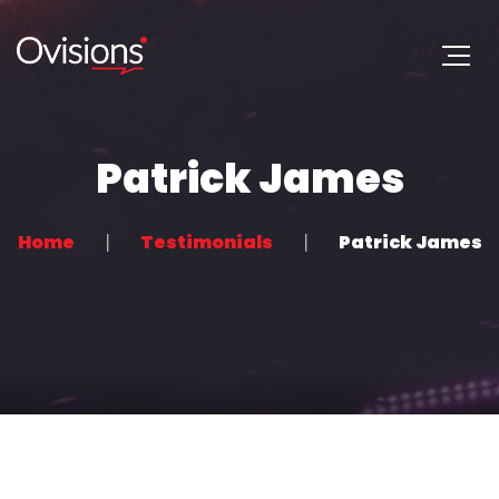
Patrick James
Home
Testimonials
Patrick James