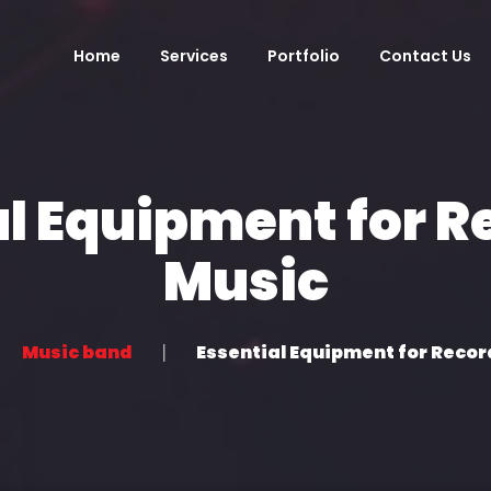
Home
Services
Portfolio
Contact Us
al Equipment for R
Music
Music band
Essential Equipment for Recor