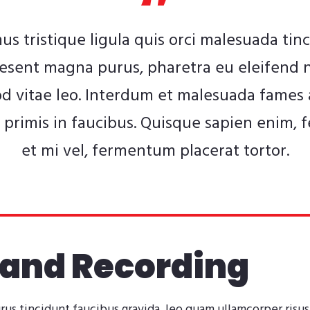
us tristique ligula quis orci malesuada tinc
esent magna purus, pharetra eu eleifend 
d vitae leo. Interdum et malesuada fames 
primis in faucibus. Quisque sapien enim, f
et mi vel, fermentum placerat tortor.
 and Recording
urus tincidunt faucibus gravida, leo quam ullamcorper risus