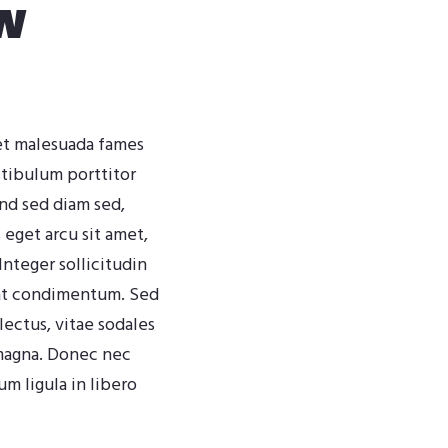
w
 et malesuada fames
stibulum porttitor
end sed diam sed,
eget arcu sit amet,
 Integer sollicitudin
s at condimentum. Sed
lectus, vitae sodales
magna. Donec nec
m ligula in libero