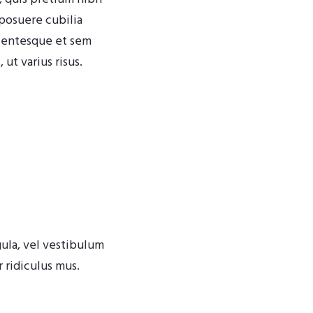
 posuere cubilia
llentesque et sem
ut varius risus.
igula, vel vestibulum
 ridiculus mus.