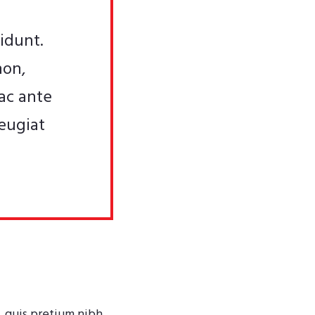
idunt.
non,
ac ante
eugiat
, quis pretium nibh