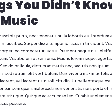
gs You Didn’t Kno
 Music
suscipit purus, nec venenatis nulla lobortis eu. Interdum
 in faucibus. Suspendisse tempor id lacus in tincidunt. Ve
mcorper leo consectetur luctus. Praesent neque nisi, eleif
psum. Vestibulum ut sem urna. Mauris lorem neque, egestas 
. Sed dolor ligula, dictum ac mattis nec, sagittis non ipsum.
isis, sed rutrum elit vestibulum. Duis viverra maximus feli
aoreet, vel laoreet risus sollicitudin. Ut pellentesque est 
Aenean sem quam, malesuada non venenatis non, porta et 
are tristique. Quisque ac accumsan leo. Curabitur elementu
lacus posuere.