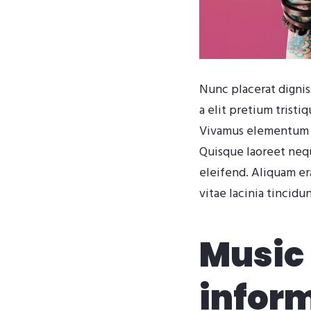
Nunc placerat digniss
a elit pretium tristi
Vivamus elementum et
Quisque laoreet neque
eleifend. Aliquam era
vitae lacinia tincidun
Music 
infor