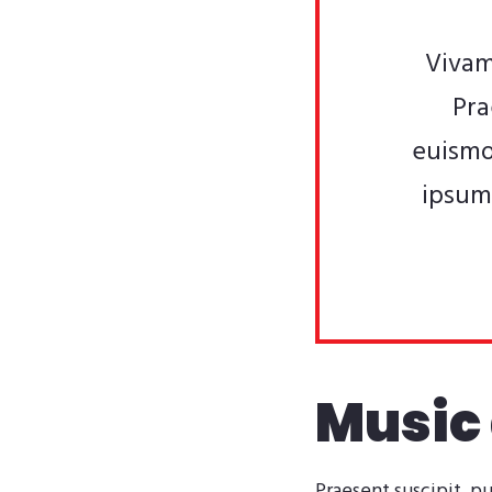
Vivam
Pra
euismo
ipsum 
Music
Praesent suscipit, p