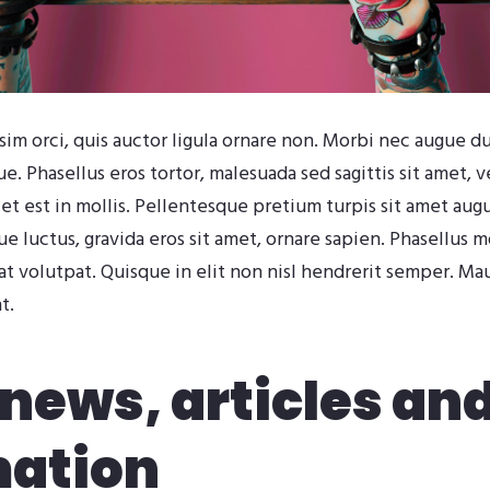
im orci, quis auctor ligula ornare non. Morbi nec augue dui
que. Phasellus eros tortor, malesuada sed sagittis sit amet, 
 est in mollis. Pellentesque pretium turpis sit amet augue 
 luctus, gravida eros sit amet, ornare sapien. Phasellus mo
t volutpat. Quisque in elit non nisl hendrerit semper. Maur
t.
news, articles an
mation