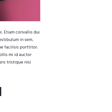
. Etiam convallis dui
vestibulum in sem.
facilisis porttitor.
llis mi id auctor
is tristique nisi
d