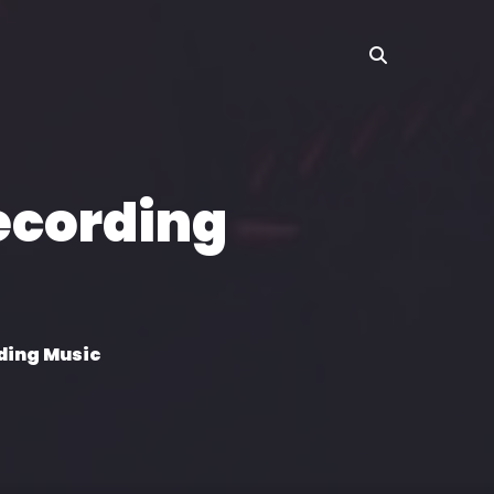
ecording
ding Music